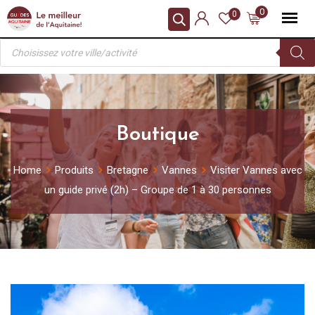
Skip
0
0
to
Recherche
content
de
produits
Boutique
Home
Produits
Bretagne
Vannes
Visiter Vannes avec
un guide privé (2h) – Groupe de 1 à 30 personnes