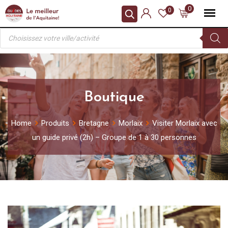
Skip
0
0
to
Recherche
content
de
produits
Boutique
Home
Produits
Bretagne
Morlaix
Visiter Morlaix avec
un guide privé (2h) – Groupe de 1 à 30 personnes