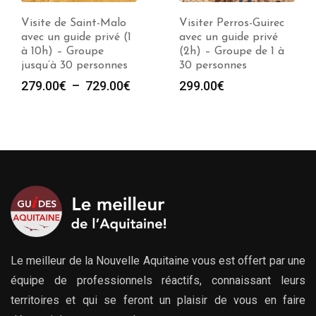
Visiter Perros-Guirec
Visiter Auray avec un
avec un guide privé
guide privé (2h) –
(2h) – Groupe de 1 à
Groupe de 1 à 30
30 personnes
personnes
e
299.00
€
299.00
€
00€
00€
Le meilleur de la Nouvelle Aquitaine vous est offert par une
équipe de professionnels réactifs, connaissant leurs
territoires et qui se feront un plaisir de vous en faire