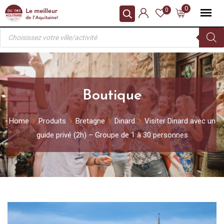
Skip
0
0
to
Recherche
content
de
produits
Boutique
Home
Produits
Bretagne
Dinard
Visiter Dinard avec un
guide privé (2h) – Groupe de 1 à 30 personnes