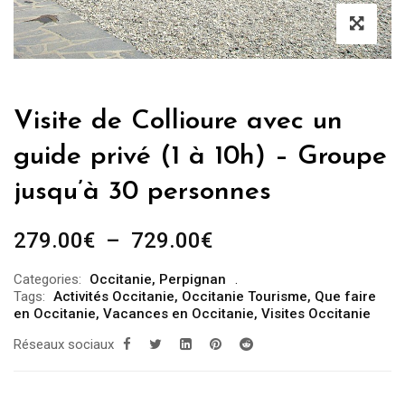
Visite de Collioure avec un
guide privé (1 à 10h) – Groupe
jusqu’à 30 personnes
Plage
279.00
€
–
729.00
€
de
Categories:
Occitanie
,
Perpignan
prix :
Tags:
Activités Occitanie
,
Occitanie Tourisme
,
Que faire
279.00€
en Occitanie
,
Vacances en Occitanie
,
Visites Occitanie
à
Réseaux sociaux
729.00€