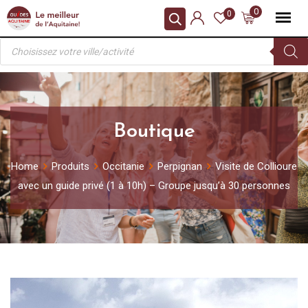
Skip
0
0
to
Recherche
content
de
produits
Boutique
Home
Produits
Occitanie
Perpignan
Visite de Collioure
avec un guide privé (1 à 10h) – Groupe jusqu’à 30 personnes