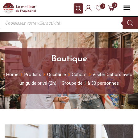
Skip
0
0
to
Recherche
content
de
produits
Boutique
Home
Produits
Occitanie
Cahors
Visiter Cahors avec
un guide privé (2h) – Groupe de 1 à 30 personnes