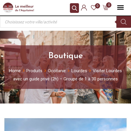
Skip
0
0
to
Recherche
content
de
produits
Boutique
Home
Produits
Occitanie
Lourdes
Visiter Lourdes
avec un guide privé (2h) – Groupe de 1 à 30 personnes