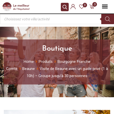
Skip
0
0
to
Recherche
content
de
produits
Boutique
Home
Produits
Bourgogne Franche
Comté
Beaune
Visite de Beaune avec un guide privé (1 à
10h) – Groupe jusqu’à 30 personnes