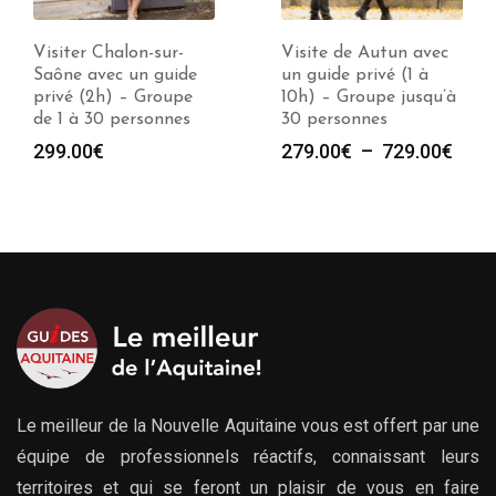
Visite de Autun avec
Visite de Avallon avec
un guide privé (1 à
un guide privé (1 à
10h) – Groupe jusqu’à
10h) – Groupe jusqu’à
30 personnes
30 personnes
Plage
Plag
279.00
€
–
729.00
€
279.00
€
–
729.00
€
de
de
prix :
prix :
279.00€
279.
à
à
729.00€
729.
Le meilleur de la Nouvelle Aquitaine vous est offert par une
équipe de professionnels réactifs, connaissant leurs
territoires et qui se feront un plaisir de vous en faire