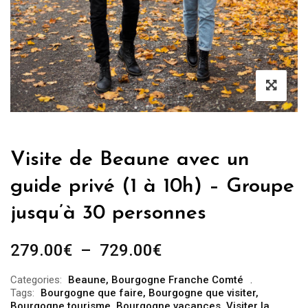
Visite de Beaune avec un
guide privé (1 à 10h) – Groupe
jusqu’à 30 personnes
Plage
279.00
€
–
729.00
€
de
Categories:
Beaune
,
Bourgogne Franche Comté
prix :
Tags:
Bourgogne que faire
,
Bourgogne que visiter
,
279.00€
Bourgogne tourisme
,
Bourgogne vacances
,
Visiter la