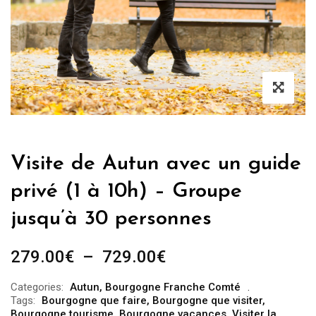
Visite de Autun avec un guide
privé (1 à 10h) – Groupe
jusqu’à 30 personnes
Plage
279.00
€
–
729.00
€
de
Categories:
Autun
,
Bourgogne Franche Comté
prix :
Tags:
Bourgogne que faire
,
Bourgogne que visiter
,
279.00€
Bourgogne tourisme
,
Bourgogne vacances
,
Visiter la