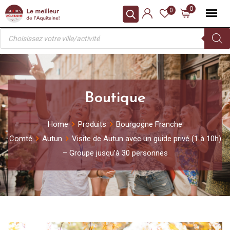
Skip
0
0
to
Recherche
content
de
produits
Boutique
Home
Produits
Bourgogne Franche
Comté
Autun
Visite de Autun avec un guide privé (1 à 10h)
– Groupe jusqu’à 30 personnes