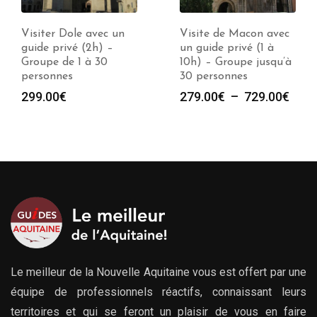
Visite de Macon avec
Visite de Avallon avec
un guide privé (1 à
un guide privé (1 à
10h) – Groupe jusqu’à
10h) – Groupe jusqu’à
30 personnes
30 personnes
Plage
Plag
279.00
€
–
729.00
€
279.00
€
–
729.00
€
de
de
prix :
prix :
279.00€
279.
à
à
729.00€
729.
Le meilleur de la Nouvelle Aquitaine vous est offert par une
équipe de professionnels réactifs, connaissant leurs
territoires et qui se feront un plaisir de vous en faire