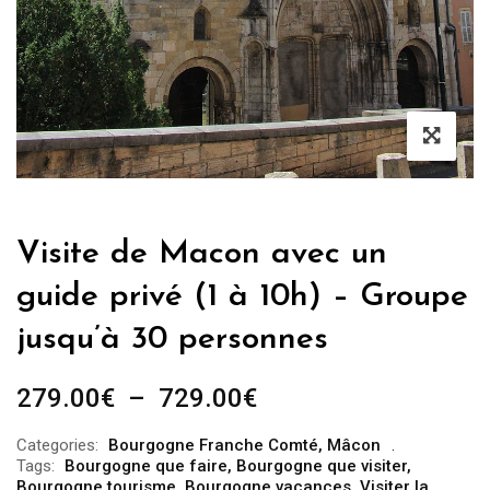
Visite de Macon avec un
guide privé (1 à 10h) – Groupe
jusqu’à 30 personnes
Plage
279.00
€
–
729.00
€
de
Categories:
Bourgogne Franche Comté
,
Mâcon
prix :
Tags:
Bourgogne que faire
,
Bourgogne que visiter
,
279.00€
Bourgogne tourisme
,
Bourgogne vacances
,
Visiter la