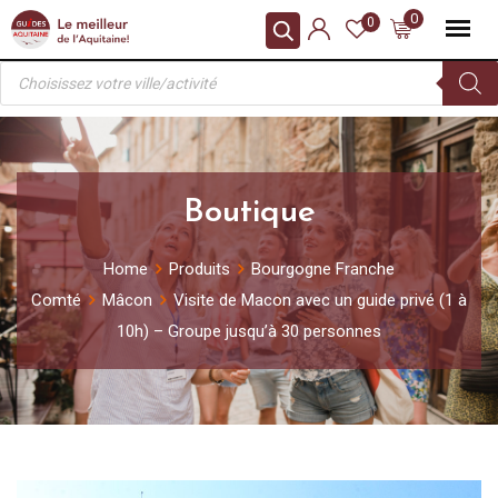
Skip
0
0
to
Recherche
content
de
produits
Boutique
Home
Produits
Bourgogne Franche
Comté
Mâcon
Visite de Macon avec un guide privé (1 à
10h) – Groupe jusqu’à 30 personnes