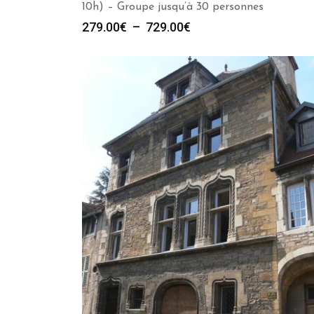
10h) – Groupe jusqu’à 30 personnes
Plage
279.00
€
–
729.00
€
de
prix :
279.00€
à
729.00€