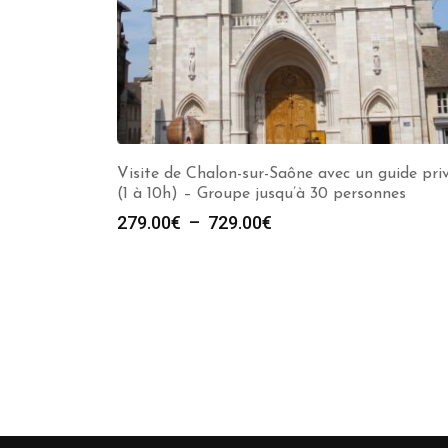
Visite de Chalon-sur-Saône avec un guide pri
(1 à 10h) – Groupe jusqu’à 30 personnes
Plage
279.00
€
–
729.00
€
de
prix :
279.00€
à
729.00€