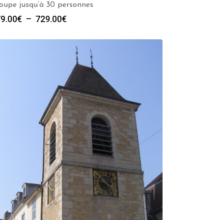
oupe jusqu’à 30 personnes
Plage
9.00
€
–
729.00
€
de
prix :
279.00€
à
729.00€