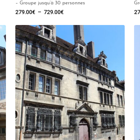
– Groupe jusqu’à 30 personnes
Gr
Plage
279.00
€
–
729.00
€
27
de
prix :
279.00€
à
729.00€