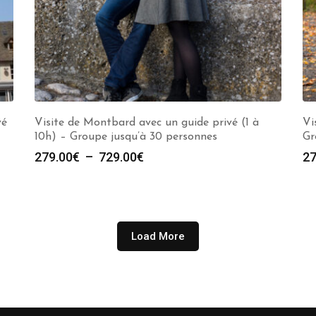
vé
Visite de Montbard avec un guide privé (1 à
Vi
10h) – Groupe jusqu’à 30 personnes
Gr
Plage
279.00
€
–
729.00
€
27
de
prix :
279.00€
à
Load More
729.00€