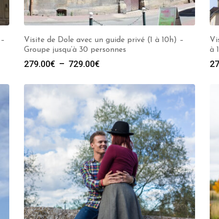
 –
Visite de Dole avec un guide privé (1 à 10h) –
Vi
Groupe jusqu’à 30 personnes
à 
Plage
279.00
€
–
729.00
€
27
de
prix :
279.00€
à
729.00€