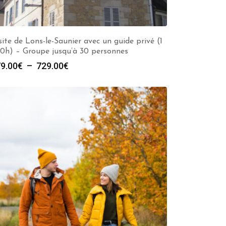
site de Lons-le-Saunier avec un guide privé (1
10h) – Groupe jusqu’à 30 personnes
Plage
9.00
€
–
729.00
€
de
prix :
279.00€
à
729.00€