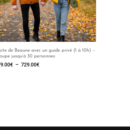
site de Beaune avec un guide privé (1 à 10h) –
oupe jusqu’à 30 personnes
Plage
9.00
€
–
729.00
€
de
prix :
279.00€
à
729.00€