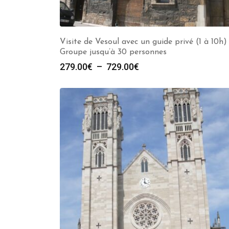
Visite de Vesoul avec un guide privé (1 à 10h)
Groupe jusqu’à 30 personnes
Plage
279.00
€
–
729.00
€
de
prix :
279.00€
à
729.00€