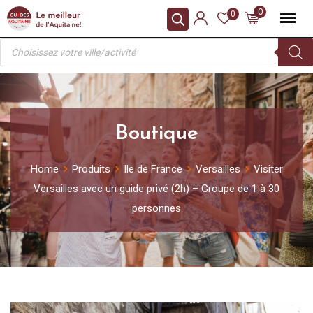
Skip
0
0
to
Recherche
content
de
produits
Boutique
Home
Produits
Ile de France
Versailles
Visiter
Versailles avec un guide privé (2h) – Groupe de 1 à 30
personnes