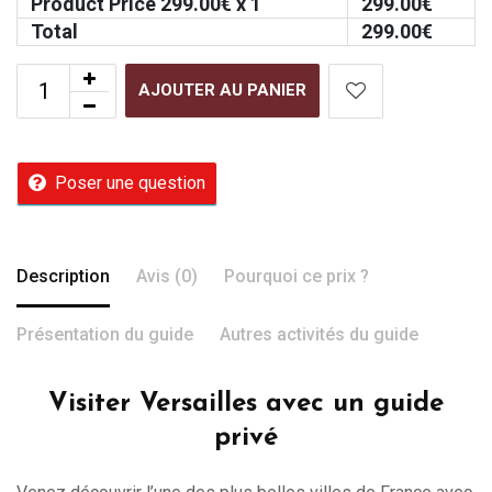
Product Price
299.00
€ x 1
299.00
€
Total
299.00
€
AJOUTER AU PANIER
Poser une question
Description
Avis (0)
Pourquoi ce prix ?
Présentation du guide
Autres activités du guide
Visiter Versailles avec un guide
privé