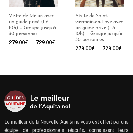
Visite de Saint-
Visite de Paris avec
Germain-en-Laye avec
un guide privé (1 à
un guide privé (1 à
10h) – Groupe jusqu’à
10h) – Groupe jusqu’à
30 personnes
30 personnes
e
Plag
279.00
€
–
729.00
€
Plage
279.00
€
–
729.00
€
de
de
prix :
prix :
00€
279.
279.00€
à
à
00€
729.
729.00€
Le meilleur de la Nouvelle Aquitaine vous est offert par une
équipe de professionnels réactifs, connaissant leurs