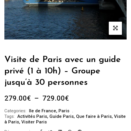
Visite de Paris avec un guide
privé (1 à 10h) – Groupe
jusqu’à 30 personnes
Plage
279.00
€
–
729.00
€
de
Categories:
Ile de France
,
Paris
prix :
Tags:
Activités Paris
,
Guide Paris
,
Que faire à Paris
,
Visite
279.00€
à Paris
,
Visiter Paris
à