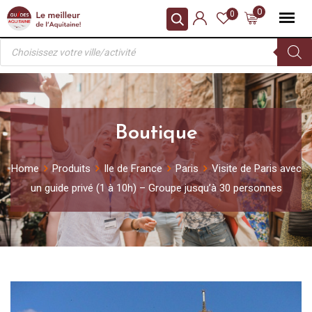
Skip
0
0
to
Recherche
content
de
produits
Boutique
Home
Produits
Ile de France
Paris
Visite de Paris avec
un guide privé (1 à 10h) – Groupe jusqu’à 30 personnes