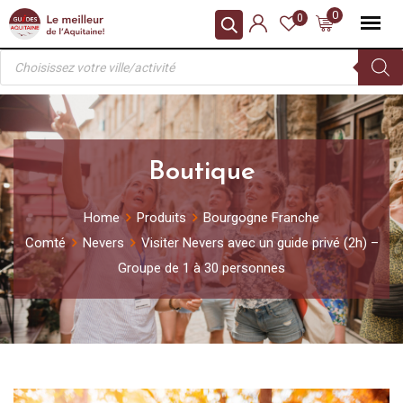
Skip
0
0
to
Recherche
content
de
produits
Boutique
Home
Produits
Bourgogne Franche
Comté
Nevers
Visiter Nevers avec un guide privé (2h) –
Groupe de 1 à 30 personnes