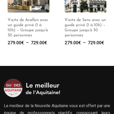
Visite de Sens avec un
Visite de Autun avec
guide privé (1 à 10h) –
un guide privé (1 à
Groupe jusqu’à 30
10h) – Groupe jusqu’à
personnes
30 personnes
e
Plage
Plag
279.00
€
–
729.00
€
279.00
€
–
729.00
€
de
de
prix :
prix :
00€
279.00€
279.
à
à
00€
729.00€
729.
Le meilleur de la Nouvelle Aquitaine vous est offert par une
équipe de professionnels réactifs, connaissant leurs