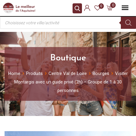
Skip
0
0
to
Recherche
content
de
produits
Boutique
Home
Produits
Centre Val de Loire
Bourges
Visiter
Montargis avec un guide privé (2h) – Groupe de 1 à 30
personnes