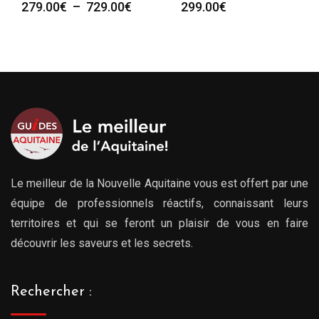
e
Plag
299.00
€
279.00
€
–
729.00
€
de
prix :
00€
279.
à
00€
729.
Le meilleur de la Nouvelle Aquitaine vous est offert par une
équipe de professionnels réactifs, connaissant leurs
territoires et qui se feront un plaisir de vous en faire
découvrir les saveurs et les secrets.
Rechercher :