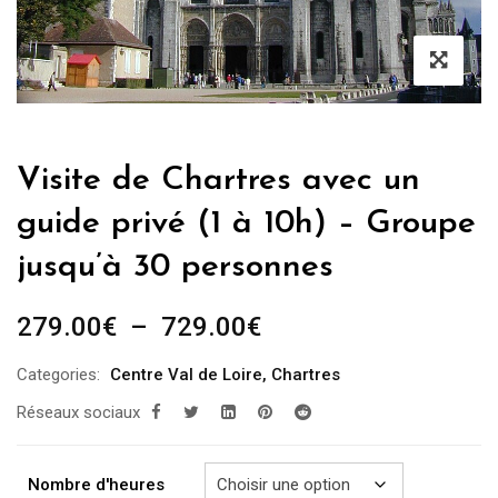
Visite de Chartres avec un
guide privé (1 à 10h) – Groupe
jusqu’à 30 personnes
Plage
279.00
€
–
729.00
€
de
Categories:
Centre Val de Loire
,
Chartres
prix :
Réseaux sociaux
279.00€
à
729.00€
Nombre d'heures