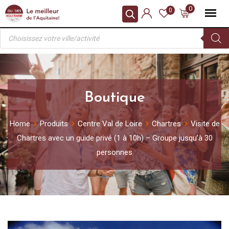
Skip
0
0
to
Recherche
content
de
produits
Boutique
Home
Produits
Centre Val de Loire
Chartres
Visite de
Chartres avec un guide privé (1 à 10h) – Groupe jusqu’à 30
personnes