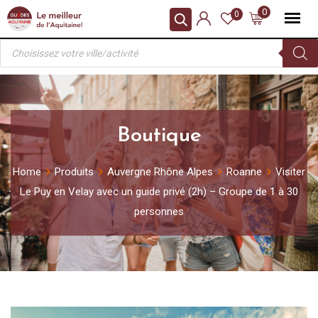
Skip
0
0
to
Recherche
content
de
produits
Boutique
Home
Produits
Auvergne Rhône Alpes
Roanne
Visiter
Le Puy en Velay avec un guide privé (2h) – Groupe de 1 à 30
personnes