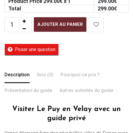
Product Price
299.00
€ x 1
299.00
€
Total
299.00
€
AJOUTER AU PANIER
Poser une question
Description
Avis (0)
Pourquoi ce prix ?
Présentation du guide
Autres activités du guide
Visiter Le Puy en Velay avec un
guide privé