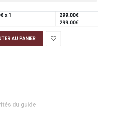
0
€ x 1
299.00
€
299.00
€
TER AU PANIER
vités du guide