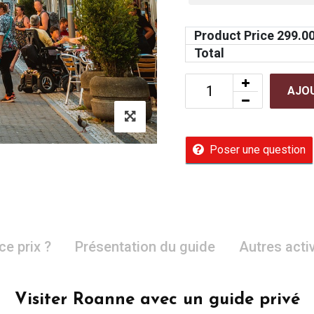
Product Price
299.0
Total
AJOU
Poser une question
ce prix ?
Présentation du guide
Autres acti
Visiter Roanne avec un guide privé