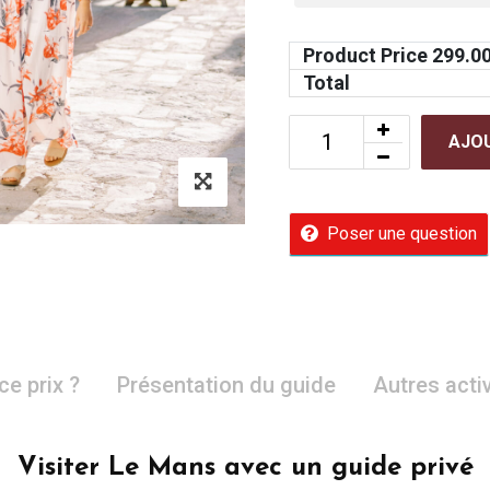
Product Price
299.0
Total
AJOU
Poser une question
ce prix ?
Présentation du guide
Autres acti
Visiter Le Mans avec un guide privé