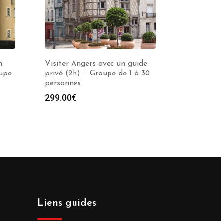
n
Visiter Angers avec un guide
oupe
privé (2h) – Groupe de 1 à 30
personnes
e
299.00
€
00€
00€
Liens guides