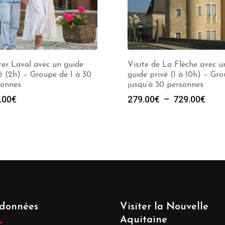
ter Laval avec un guide
Visite de La Flèche avec u
é (2h) – Groupe de 1 à 30
guide privé (1 à 10h) – Gr
sonnes
jusqu’à 30 personnes
Plag
.00
€
279.00
€
–
729.00
€
de
prix :
279.
à
729.
données
Visiter la Nouvelle
Aquitaine