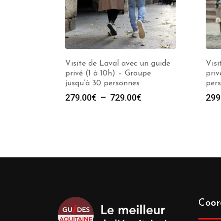
Visite de Laval avec un guide
Visi
privé (1 à 10h) – Groupe
priv
jusqu’à 30 personnes
per
Plage
279.00
€
–
729.00
€
299
de
prix :
279.00€
à
729.00€
Coor