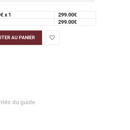
0
€ x 1
299.00
€
299.00
€
TER AU PANIER
vités du guide