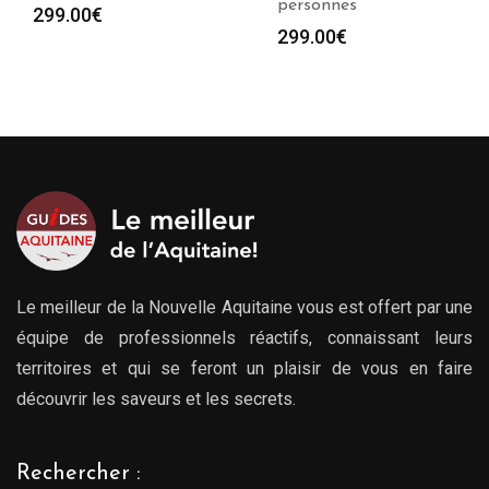
personnes
Plag
279.00
€
–
729.00
€
299.00
€
de
prix :
279.
à
729.
Le meilleur de la Nouvelle Aquitaine vous est offert par une
équipe de professionnels réactifs, connaissant leurs
territoires et qui se feront un plaisir de vous en faire
découvrir les saveurs et les secrets.
Rechercher :