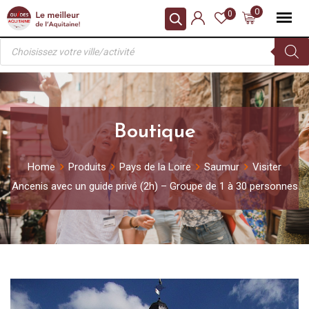
Skip
0
0
to
Recherche
content
de
produits
Boutique
Home
Produits
Pays de la Loire
Saumur
Visiter
Ancenis avec un guide privé (2h) – Groupe de 1 à 30 personnes