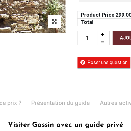
Product Price
299.0
Total
AJOU
Poser une question
ce prix ?
Présentation du guide
Autres acti
Visiter Gassin avec un guide privé