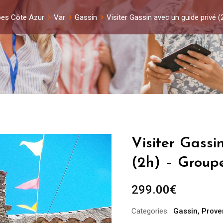
pes Côte Azur
Var
Gassin
Visiter Gassin avec un guide privé 
Visiter Gassi
(2h) – Group
299.00
€
Categories:
Gassin
,
Prove