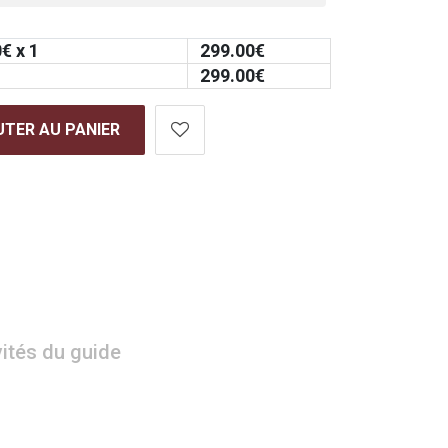
0
€ x 1
299.00
€
299.00
€
TER AU PANIER
vités du guide