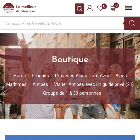
Skip
0
0
to
Recherche
content
de
produits
Boutique
Home
Produits
Provence Alpes Côte Azur
Alpes
Maritimes
Antibes
Visiter Antibes avec un guide privé (2h)
– Groupe de 1 à 30 personnes