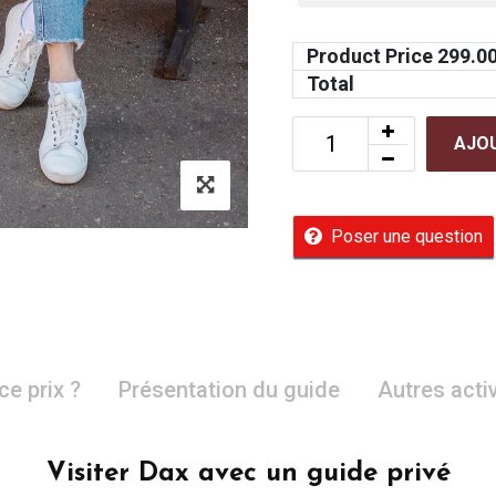
Product Price
299.0
Total
AJOU
Poser une question
ce prix ?
Présentation du guide
Autres acti
Visiter Dax avec un guide privé