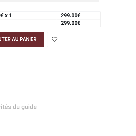
0
€ x 1
299.00
€
299.00
€
TER AU PANIER
vités du guide