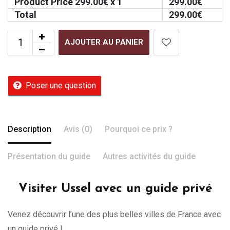
Product Price
299.00
€ x 1
299.00
€
Total
299.00
€
AJOUTER AU PANIER
Poser une question
Description
Avis (0)
Pourquoi ce prix ?
Présentation du guide
Autres activités du guide
Visiter Ussel avec un guide privé
Venez découvrir l’une des plus belles villes de France avec
un guide privé !