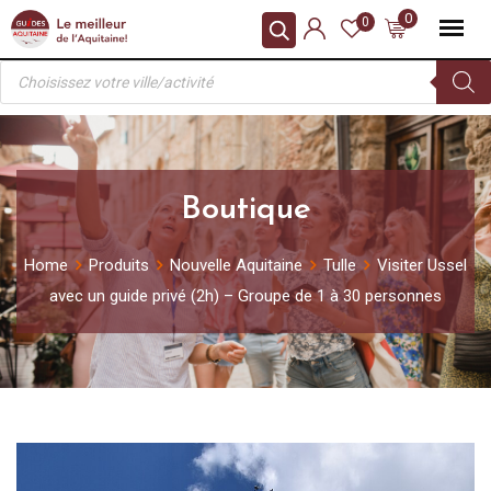
Skip
0
0
to
Recherche
content
de
produits
Boutique
Home
Produits
Nouvelle Aquitaine
Tulle
Visiter Ussel
avec un guide privé (2h) – Groupe de 1 à 30 personnes