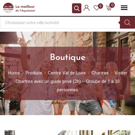
Skip
0
0
to
Recherche
content
de
produits
Boutique
Home
Produits
Centre Val de Loire
Chartres
Visiter
Chartres avec un guide privé (2h) – Groupe de 1 à 30
personnes