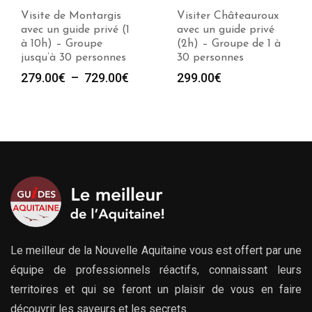
Visiter Châteauroux
Visiter Loches avec un
avec un guide privé
guide privé (2h) –
(2h) – Groupe de 1 à
Groupe de 1 à 30
30 personnes
personnes
e
299.00
€
299.00
€
00€
00€
Le meilleur de la Nouvelle Aquitaine vous est offert par une
équipe de professionnels réactifs, connaissant leurs
territoires et qui se feront un plaisir de vous en faire
découvrir les saveurs et les secrets.