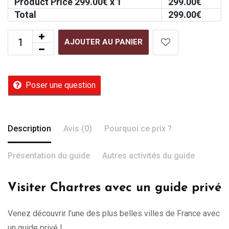
Product Price
299.00
€ x 1
299.00
€
Total
299.00
€
AJOUTER AU PANIER
Poser une question
Description
Avis (0)
Pourquoi ce prix ?
Présentation du guide
Autres activités du guide
Visiter Chartres avec un guide privé
Venez découvrir l’une des plus belles villes de France avec
un guide privé !