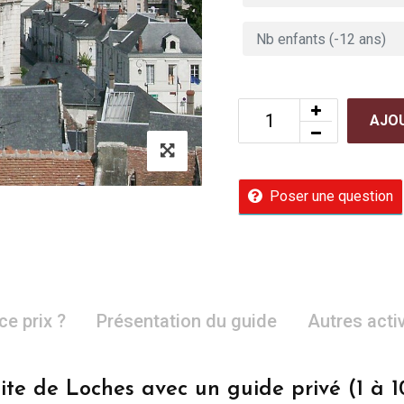
AJOU
Poser une question
ce prix ?
Présentation du guide
Autres acti
site de Loches avec un guide privé (1 à 1