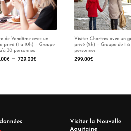
ite de Vendôme avec un
Visiter Chartres avec un g
e privé (1 à 10h) – Groupe
privé (2h) – Groupe de 1 à
u’à 30 personnes
personnes
Plage
.00
€
–
729.00
€
299.00
€
de
prix :
279.00€
à
729.00€
données
Visiter la Nouvelle
Aquitaine