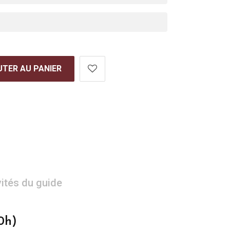
TER AU PANIER
vités du guide
0h)