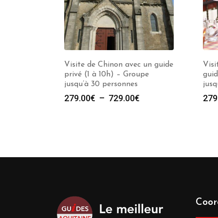
Visite de Chinon avec un guide
Vis
privé (1 à 10h) – Groupe
guid
jusqu’à 30 personnes
jusq
Plage
279.00
€
–
729.00
€
279
de
prix :
279.00€
à
729.00€
Coor