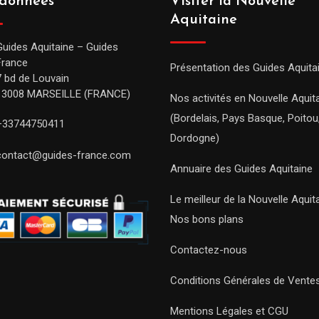
données
Visiter la Nouvelle
Aquitaine
Guides Aquitaine – Guides
France
Présentation des Guides Aquita
7 bd de Louvain
13008 MARSEILLE (FRANCE)
Nos activités en Nouvelle Aquit
(Bordelais, Pays Basque, Poitou
+33744750411
Dordogne)
contact@guides-france.com
Annuaire des Guides Aquitaine
Le meilleur de la Nouvelle Aquit
Nos bons plans
Contactez-nous
Conditions Générales de Vente
Mentions Légales et CGU