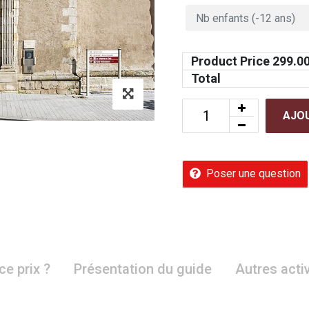
Product Price
299.0
Total
AJOU
Poser une question
ce prix ?
Présentation du guide
Autres acti