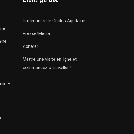
Liens guides
Partenaires de Guides Aquitaine
ine
Presse/Media
aine
Adhérer
,
Mettre une visite en ligne et
commencez à travailler !
aine –
s