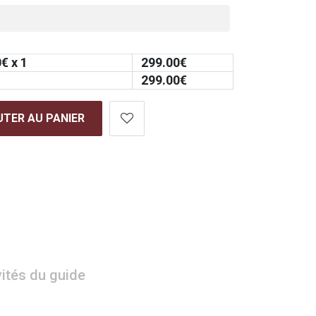
0
€ x 1
299.00
€
299.00
€
TER AU PANIER
vités du guide