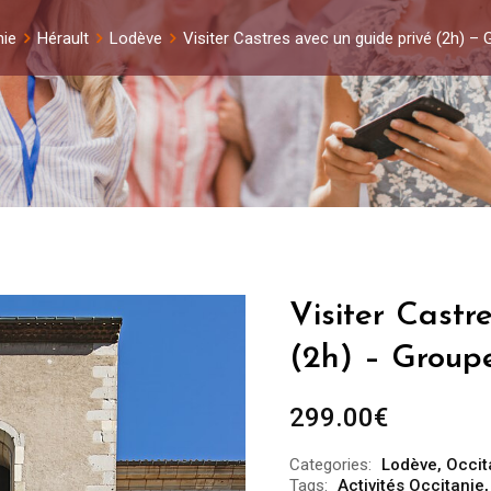
nie
Hérault
Lodève
Visiter Castres avec un guide privé (2h) –
Visiter Castr
(2h) – Group
299.00
€
Categories:
Lodève
,
Occit
Tags:
Activités Occitanie