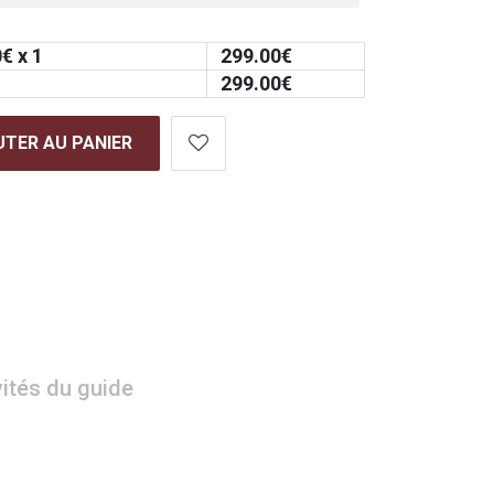
0
€ x 1
299.00
€
299.00
€
TER AU PANIER
vités du guide