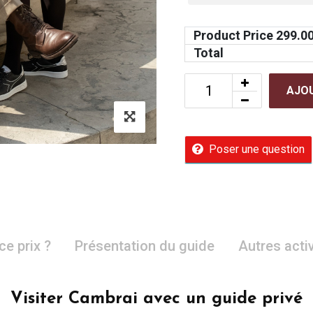
Product Price
299.0
Total
AJOU
Poser une question
ce prix ?
Présentation du guide
Autres acti
Visiter Cambrai avec un guide privé