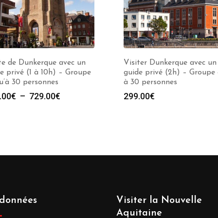
te de Dunkerque avec un
Visiter Dunkerque avec un
e privé (1 à 10h) – Groupe
guide privé (2h) – Groupe 
u’à 30 personnes
à 30 personnes
Plage
.00
€
–
729.00
€
299.00
€
de
prix :
279.00€
à
729.00€
données
Visiter la Nouvelle
Aquitaine