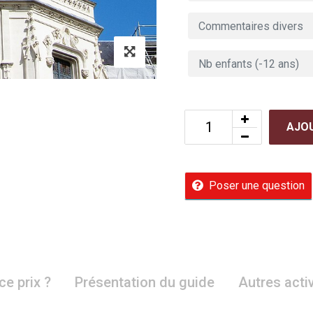
AJOU
Poser une question
ce prix ?
Présentation du guide
Autres acti