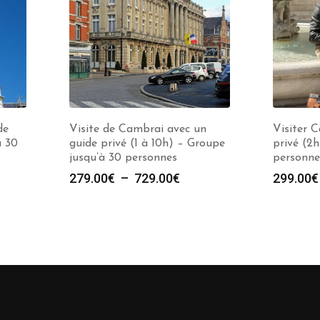
de
Visite de Cambrai avec un
Visiter 
à 30
guide privé (1 à 10h) – Groupe
privé (2h
jusqu’à 30 personnes
personne
Plage
279.00
€
–
729.00
€
299.00
€
de
prix :
279.00€
à
729.00€