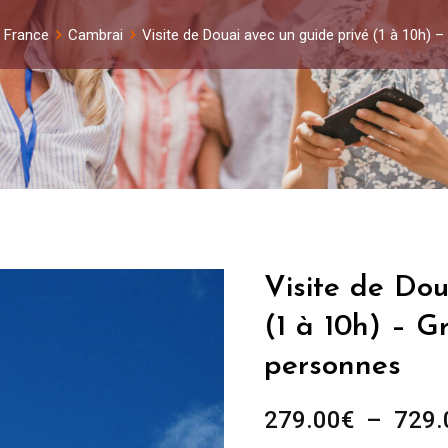
 France
Cambrai
Visite de Douai avec un guide privé (1 à 10h) 
Visite de Dou
(1 à 10h) – G
personnes
279.00
€
–
729.