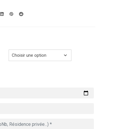
prix :
279.00€
à
729.00€