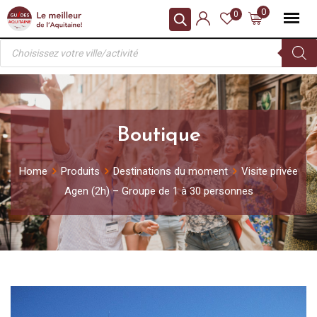
Skip
0
0
to
Recherche
content
de
produits
Boutique
Home
Produits
Destinations du moment
Visite privée
Agen (2h) – Groupe de 1 à 30 personnes