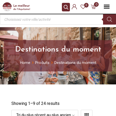
Skip
0
0
to
Recherche
content
de
produits
Destinations du moment
Home
Produits
Destinations du moment
Showing 1–
9
of 24 results