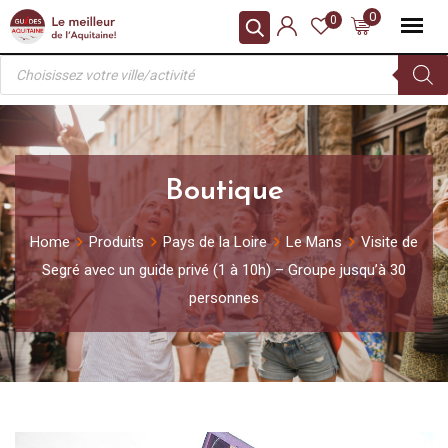
Skip
0
0
to
Recherche
content
de
produits
Boutique
Home
Produits
Pays de la Loire
Le Mans
Visite de
Segré avec un guide privé (1 à 10h) – Groupe jusqu’à 30
personnes