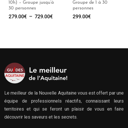
’à
Groupe de 1 à 30
(2h) – Groupe de 1 à
personnes
30 personnes
Plage
€
299.00
€
299.00
€
de
prix :
279.00€
à
729.00€
Le meilleur de la Nouvelle Aquitaine vous est offert par une
équipe de professionnels réactifs, connaissant leurs
territoires et qui se feront un plaisir de vous en faire
découvrir les saveurs et les secrets.