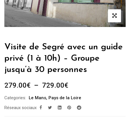
Visite de Segré avec un guide
privé (1 à 10h) – Groupe
jusqu’à 30 personnes
Plage
279.00
€
–
729.00
€
de
Categories:
Le Mans
,
Pays de la Loire
prix :
Réseaux sociaux
279.00€
à
729.00€