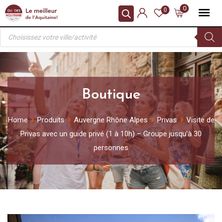
Skip
0
0
to
Recherche
content
de
produits
Boutique
Home
Produits
Auvergne Rhône Alpes
Privas
Visite de
Privas avec un guide privé (1 à 10h) – Groupe jusqu’à 30
personnes