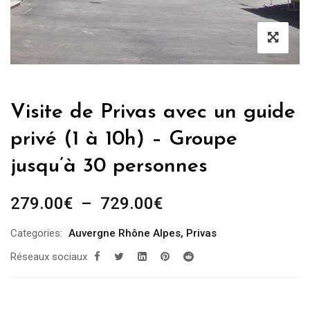
Visite de Privas avec un guide
privé (1 à 10h) – Groupe
jusqu’à 30 personnes
Plage
279.00
€
–
729.00
€
de
Categories:
Auvergne Rhône Alpes
,
Privas
prix :
Réseaux sociaux
279.00€
à
729.00€