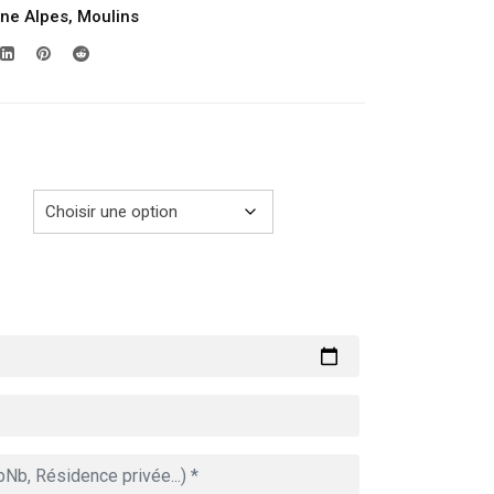
ne Alpes
,
Moulins
prix :
279.00€
à
729.00€