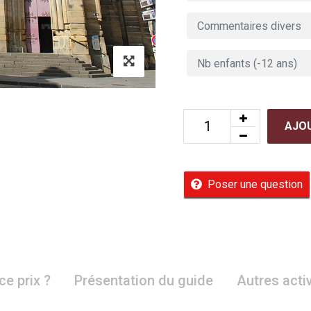
AJOU
Poser une question
ce prix ?
Présentation du guide
Autres acti