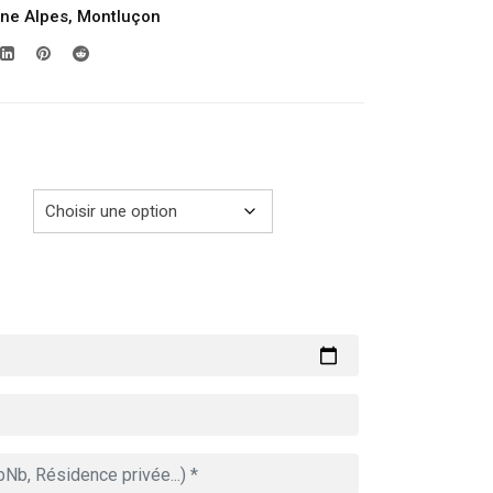
ne Alpes
,
Montluçon
prix :
279.00€
à
729.00€