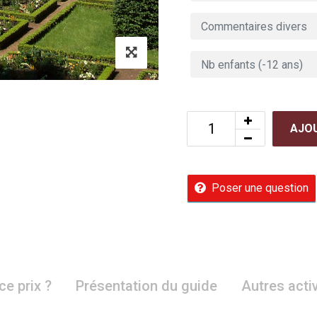
AJOU
Poser une question
ce prix ?
Présentation du guide
Autres acti