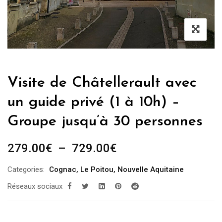
Visite de Châtellerault avec
un guide privé (1 à 10h) –
Groupe jusqu’à 30 personnes
Plage
279.00
€
–
729.00
€
de
Categories:
Cognac
,
Le Poitou
,
Nouvelle Aquitaine
prix :
Réseaux sociaux
279.00€
à
729.00€