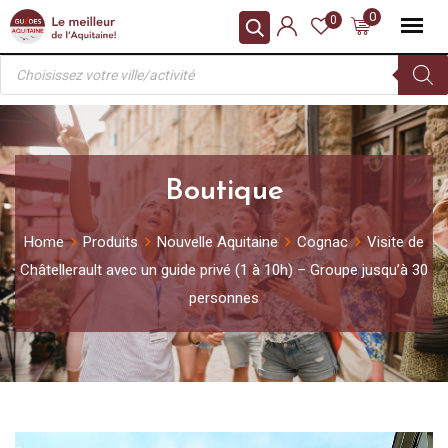
Skip
0
0
to
Recherche
content
de
produits
Boutique
Home
Produits
Nouvelle Aquitaine
Cognac
Visite de
Châtellerault avec un guide privé (1 à 10h) – Groupe jusqu’à 30
personnes