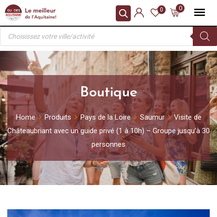
Skip
0
0
to
Recherche
content
de
produits
Boutique
Home
Produits
Pays de la Loire
Saumur
Visite de
Châteaubriant avec un guide privé (1 à 10h) – Groupe jusqu’à 30
personnes