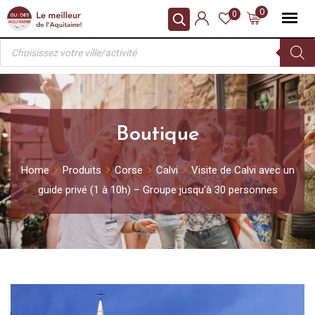
Skip
0
0
to
Recherche
content
de
produits
Boutique
Home
Produits
Corse
Calvi
Visite de Calvi avec un
guide privé (1 à 10h) – Groupe jusqu’à 30 personnes