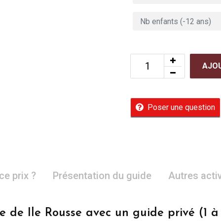
AJOU
Poser une question
ce prix ?
Présentation du guide
Autres acti
te de Ile Rousse avec un guide privé (1 à