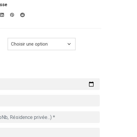
usse
prix :
279.00€
à
729.00€