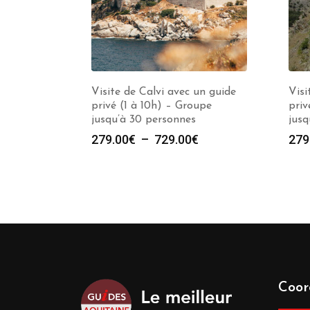
Visite de Calvi avec un guide
Visi
privé (1 à 10h) – Groupe
priv
jusqu’à 30 personnes
jusq
Plage
279.00
€
–
729.00
€
279
de
prix :
279.00€
à
729.00€
Coor