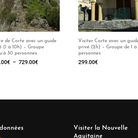
te de Corte avec un guide
Visiter Corte avec un guid
é (1 à 10h) – Groupe
privé (2h) – Groupe de 1 à
u’à 30 personnes
personnes
Plage
.00
€
–
729.00
€
299.00
€
de
prix :
279.00€
à
729.00€
données
Visiter la Nouvelle
Aquitaine