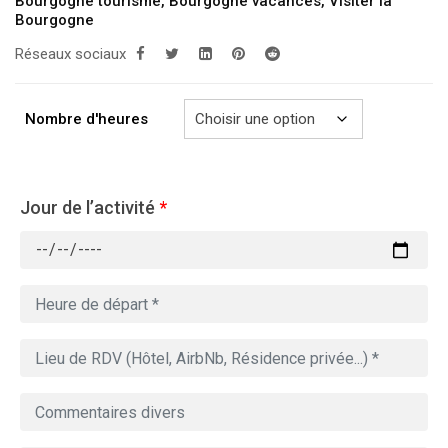
279.00€
Bourgogne tourisme
,
Bourgogne vacances
,
Visiter la
Bourgogne
à
Réseaux sociaux
729.00€
Nombre d'heures
Jour de l’activité
*