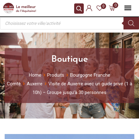
Skip
0
0
to
Recherche
content
de
produits
Boutique
Home
Produits
Bourgogne Franche
Comté
Auxerre
Visite de Auxerre avec un guide privé (1 à
10h) – Groupe jusqu’à 30 personnes