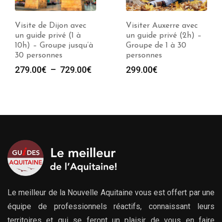
Visiter Auxerre avec
Visiter Meursault avec
un guide privé (2h) –
un guide privé (2h) –
Groupe de 1 à 30
Groupe de 1 à 30
personnes
personnes
e
299.00
€
299.00
€
00€
00€
Le meilleur de la Nouvelle Aquitaine vous est offert par une
équipe de professionnels réactifs, connaissant leurs
territoires et qui se feront un plaisir de vous en faire