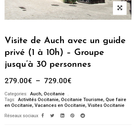
Visite de Auch avec un guide
privé (1 à 10h) – Groupe
jusqu’à 30 personnes
Plage
279.00
€
–
729.00
€
de
Categories:
Auch
,
Occitanie
prix :
Tags:
Activités Occitanie
,
Occitanie Tourisme
,
Que faire
279.00€
en Occitanie
,
Vacances en Occitanie
,
Visites Occitanie
à
Réseaux sociaux
729.00€