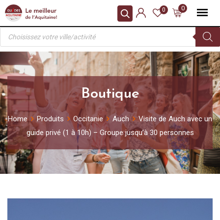
Skip
0
0
to
Recherche
content
de
produits
Boutique
Home
Produits
Occitanie
Auch
Visite de Auch avec un
guide privé (1 à 10h) – Groupe jusqu’à 30 personnes