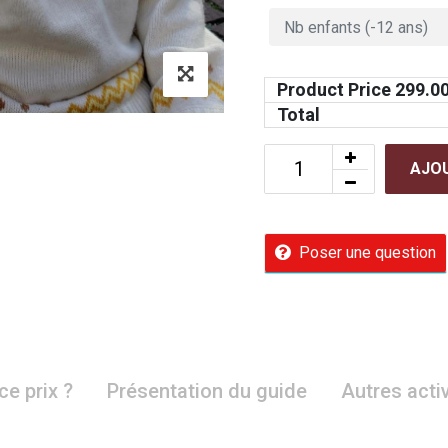
Product Price
299.0
Total
AJOU
Poser une question
ce prix ?
Présentation du guide
Autres acti