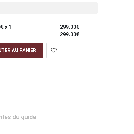
0
€ x 1
299.00
€
299.00
€
TER AU PANIER
vités du guide