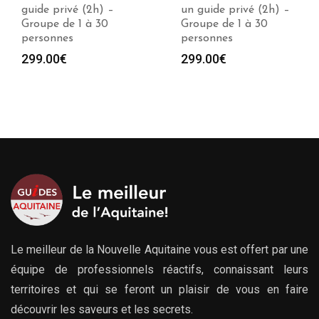
un guide privé (2h) –
sur-Mer avec un guide
Groupe de 1 à 30
privé (1 à 10h) –
personnes
Groupe jusqu’à 30
personnes
299.00
€
Plag
279.00
€
–
729.00
€
de
prix :
279.
à
729.
Le meilleur de la Nouvelle Aquitaine vous est offert par une
équipe de professionnels réactifs, connaissant leurs
territoires et qui se feront un plaisir de vous en faire
découvrir les saveurs et les secrets.