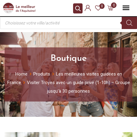
Skip
0
0
to
Recherche
content
de
produits
Boutique
Home
Produits
Les meilleures visites guidées en
France
Visiter Troyes avec un guide privé (1-10h) – Groupe
jusqu’à 30 personnes