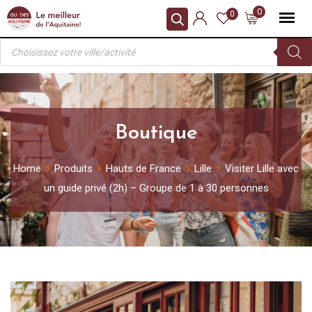
Skip
0
0
to
Recherche
content
de
produits
Boutique
Home
Produits
Hauts de France
Lille
Visiter Lille avec
un guide privé (2h) – Groupe de 1 à 30 personnes