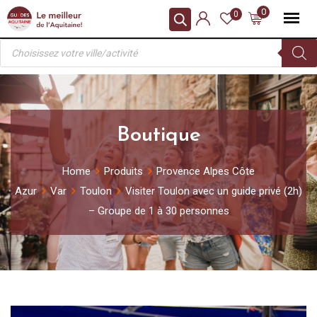
Skip
0
0
to
Recherche
content
de
produits
Boutique
Home
Produits
Provence Alpes Côte
Azur
Var
Toulon
Visiter Toulon avec un guide privé (2h)
– Groupe de 1 à 30 personnes