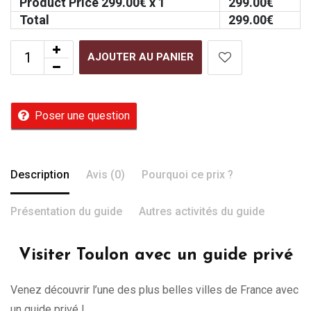
Product Price
299.00
€ x 1
299.00
€
Total
299.00
€
AJOUTER AU PANIER
Poser une question
Description
Avis (0)
Pourquoi ce prix ?
Présentation du guide
Autres activités du guide
Visiter Toulon avec un guide privé
Venez découvrir l’une des plus belles villes de France avec
un guide privé !