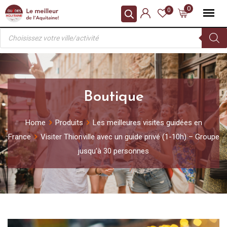
Skip
0
0
to
Recherche
content
de
produits
Boutique
Home
Produits
Les meilleures visites guidées en
France
Visiter Thionville avec un guide privé (1-10h) – Groupe
jusqu’à 30 personnes