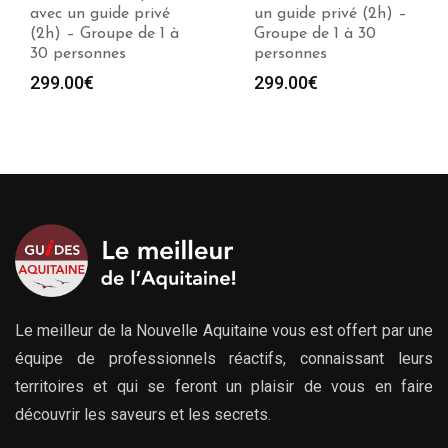
un guide privé (2h) –
avec un guide privé (1
Groupe de 1 à 30
à 10h) – Groupe
personnes
jusqu’à 30 personnes
Plag
299.00
€
279.00
€
–
729.00
€
de
prix :
279.
à
729.
Le meilleur de la Nouvelle Aquitaine vous est offert par une
équipe de professionnels réactifs, connaissant leurs
territoires et qui se feront un plaisir de vous en faire
découvrir les saveurs et les secrets.