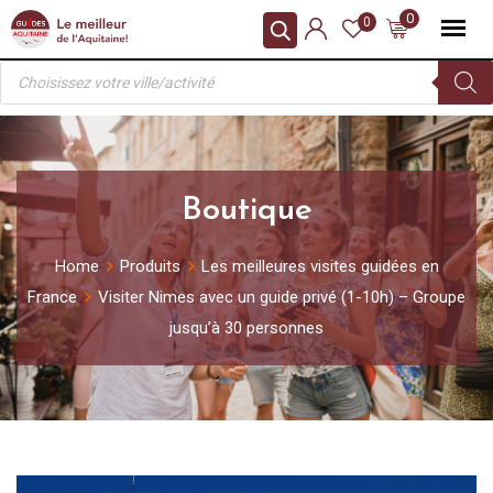
Skip
0
0
to
Recherche
content
de
produits
Boutique
Home
Produits
Les meilleures visites guidées en
France
Visiter Nimes avec un guide privé (1-10h) – Groupe
jusqu’à 30 personnes