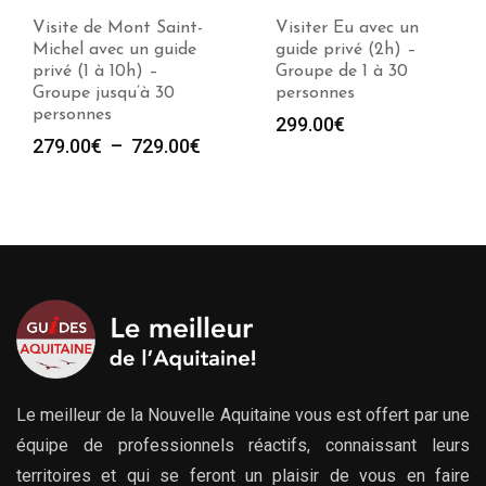
Visiter Eu avec un
Visite de Eu avec un
guide privé (2h) –
guide privé (1 à 10h) –
Groupe de 1 à 30
Groupe jusqu’à 30
personnes
personnes
Plag
299.00
€
279.00
€
–
729.00
€
e
de
prix :
279.
00€
à
729.
00€
Le meilleur de la Nouvelle Aquitaine vous est offert par une
équipe de professionnels réactifs, connaissant leurs
territoires et qui se feront un plaisir de vous en faire