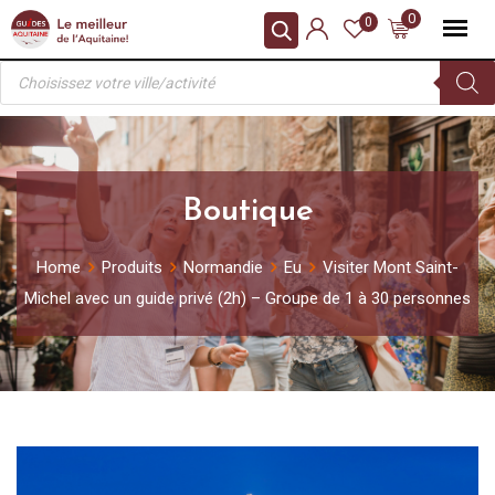
Skip
0
0
to
Recherche
content
de
produits
Boutique
Home
Produits
Normandie
Eu
Visiter Mont Saint-
Michel avec un guide privé (2h) – Groupe de 1 à 30 personnes