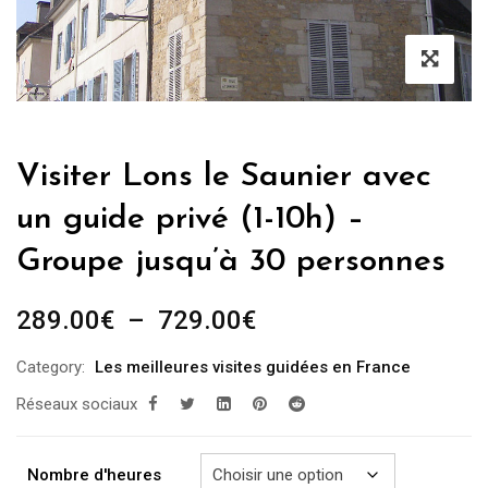
Visiter Lons le Saunier avec
un guide privé (1-10h) –
Groupe jusqu’à 30 personnes
Plage
289.00
€
–
729.00
€
de
Category:
Les meilleures visites guidées en France
prix :
Réseaux sociaux
289.00€
à
729.00€
Nombre d'heures