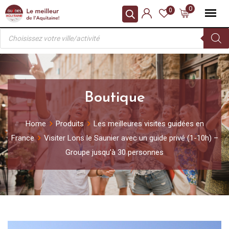
Skip
0
0
to
Recherche
content
de
produits
Boutique
Home
Produits
Les meilleures visites guidées en
France
Visiter Lons le Saunier avec un guide privé (1-10h) –
Groupe jusqu’à 30 personnes