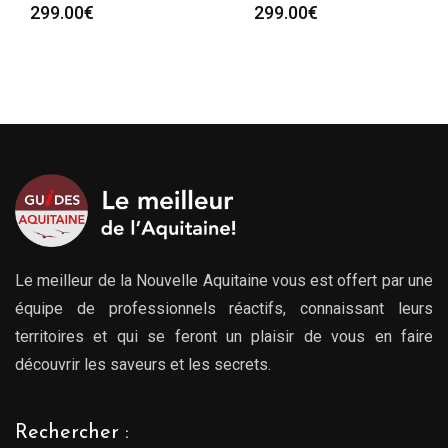
personnes
299.00
€
Plag
279.00
€
–
729.00
€
de
prix :
279.
à
729.
Le meilleur de la Nouvelle Aquitaine vous est offert par une
équipe de professionnels réactifs, connaissant leurs
territoires et qui se feront un plaisir de vous en faire
découvrir les saveurs et les secrets.
Rechercher :