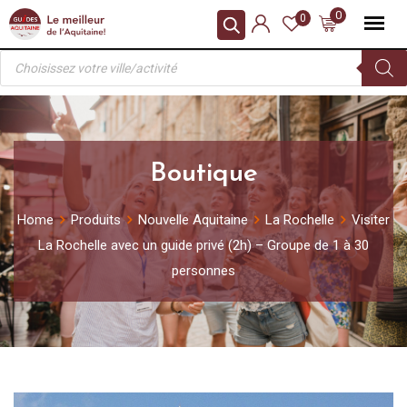
Skip
0
0
to
Recherche
content
de
produits
Boutique
Home
Produits
Nouvelle Aquitaine
La Rochelle
Visiter
La Rochelle avec un guide privé (2h) – Groupe de 1 à 30
personnes