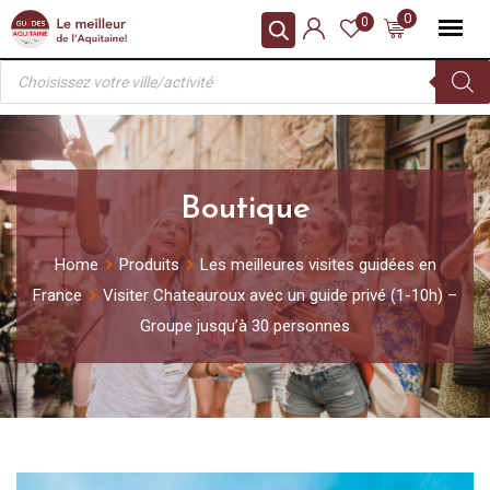
Skip
0
0
to
Recherche
content
de
produits
Boutique
Home
Produits
Les meilleures visites guidées en
France
Visiter Chateauroux avec un guide privé (1-10h) –
Groupe jusqu’à 30 personnes